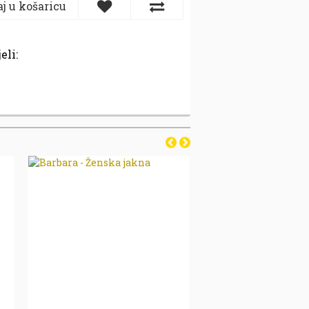
j u košaricu
eli: