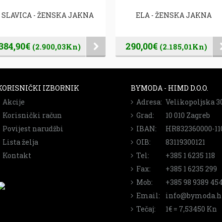
SLAVICA - ŽENSKA JAKNA
ELA - ŽENSKA JAKNA
384,90€
290,00€
(2.900,03Kn)
(2.185,01Kn)
KORISNIČKI IZBORNIK
BYMODA - HIMD D.O.O.
Akcije
Adresa:
Velikopoljska 3
Korisnički račun
Grad:
10 010 Zagreb
Povijest narudžbi
IBAN:
HR832360000-11
Lista želja
OIB:
83119300121
Kontakt
Tel:
+385 1 6235 118
Fax:
+385 1 6235 299
Mob:
+385 98 9389 45
Email:
info@bymoda.h
Tečaj:
1€ = 7,53450 Kn