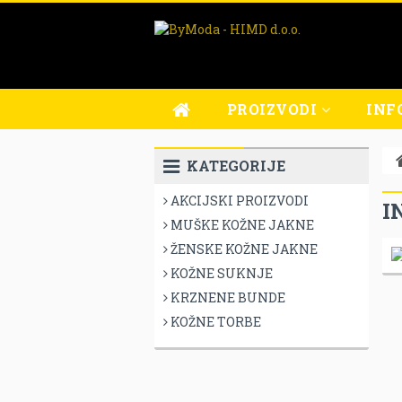
PROIZVODI
INF
MUŠKE KOŽNE JAKNE
O N
KATEGORIJE
ŽENSKE KOŽNE JAKNE
OBLI
AKCIJSKI PROIZVODI
KOŽNE SUKNJE
PROD
I
MUŠKE KOŽNE JAKNE
USLU
ŽENSKE KOŽNE JAKNE
UVJE
KOŽNE SUKNJE
IZJA
KRZNENE BUNDE
IZJA
KOŽNE TORBE
UVJE
UVJE
REKL