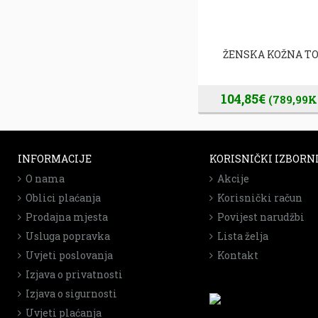
ŽENSKA KOŽNA TORBA
ŽENSKA KOŽNA T
104,85€
104,85€
(789,99Kn)
(789,99K
INFORMACIJE
KORISNIČKI IZBORN
O nama
Akcije
Oblici plaćanja
Korisnički račun
Prodajna mjesta
Povijest narudžbi
Usluga popravka
Lista želja
Uvjeti poslovanja
Kontakt
Izjava o privatnosti
Izjava o sigurnosti
Uvjeti plaćanja