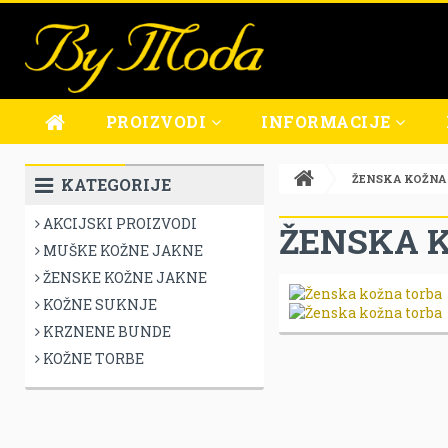
PROIZVODI
INFORMACIJE
MUŠKE KOŽNE JAKNE
O NAMA
ŽENSKA KOŽNA
KATEGORIJE
ŽENSKE KOŽNE JAKNE
OBLICI PLAĆANJA
AKCIJSKI PROIZVODI
KOŽNE SUKNJE
PRODAJNA MJESTA
ŽENSKA 
MUŠKE KOŽNE JAKNE
USLUGA POPRAVKA
ŽENSKE KOŽNE JAKNE
UVJETI POSLOVANJA
KOŽNE SUKNJE
IZJAVA O PRIVATNOSTI
KRZNENE BUNDE
IZJAVA O SIGURNOSTI
KOŽNE TORBE
UVJETI PLAĆANJA
UVJETI DOSTAVE
REKLAMACIJE