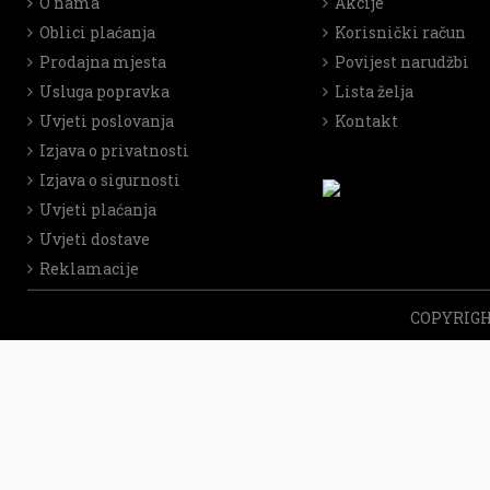
O nama
Akcije
Oblici plaćanja
Korisnički račun
Prodajna mjesta
Povijest narudžbi
Usluga popravka
Lista želja
Uvjeti poslovanja
Kontakt
Izjava o privatnosti
Izjava o sigurnosti
Uvjeti plaćanja
Uvjeti dostave
Reklamacije
COPYRIGHT