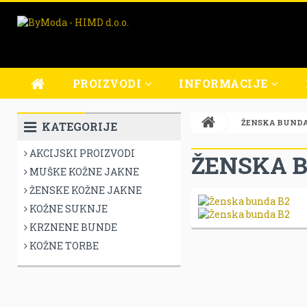
PROIZVODI
INFORMACIJE
MUŠKE KOŽNE JAKNE
O NAMA
ŽENSKA BUNDA
KATEGORIJE
ŽENSKE KOŽNE JAKNE
OBLICI PLAĆANJA
AKCIJSKI PROIZVODI
KOŽNE SUKNJE
PRODAJNA MJESTA
ŽENSKA 
MUŠKE KOŽNE JAKNE
USLUGA POPRAVKA
ŽENSKE KOŽNE JAKNE
UVJETI POSLOVANJA
KOŽNE SUKNJE
IZJAVA O PRIVATNOSTI
KRZNENE BUNDE
IZJAVA O SIGURNOSTI
KOŽNE TORBE
UVJETI PLAĆANJA
UVJETI DOSTAVE
REKLAMACIJE