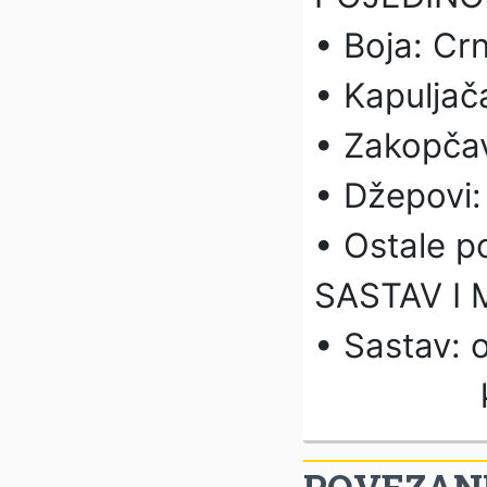
• Boja: Cr
• Kapuljač
• Zakopča
• Džepovi:
• Ostale p
SASTAV I 
• Sastav: 
krzno 