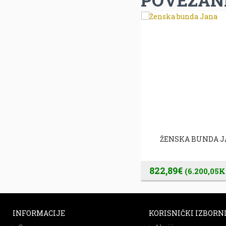
POVEZANI
PILOT II - MUŠKA JAKNA
ŽENSKA BUNDA 
349,00€
822,89€
(2.629,54Kn)
(6.200,05K
INFORMACIJE
KORISNIČKI IZBORN