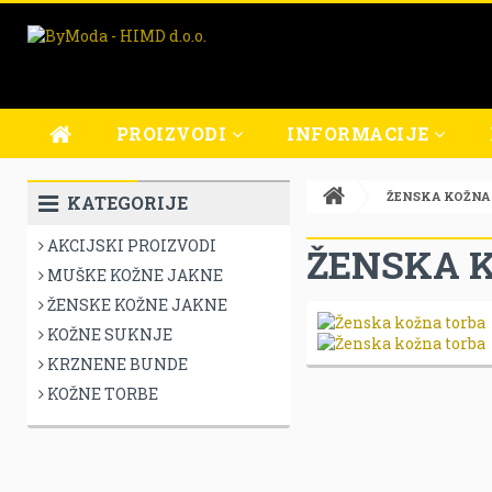
PROIZVODI
INFORMACIJE
MUŠKE KOŽNE JAKNE
O NAMA
ŽENSKA KOŽNA
KATEGORIJE
ŽENSKE KOŽNE JAKNE
OBLICI PLAĆANJA
AKCIJSKI PROIZVODI
KOŽNE SUKNJE
PRODAJNA MJESTA
ŽENSKA 
MUŠKE KOŽNE JAKNE
USLUGA POPRAVKA
ŽENSKE KOŽNE JAKNE
UVJETI POSLOVANJA
KOŽNE SUKNJE
IZJAVA O PRIVATNOSTI
KRZNENE BUNDE
IZJAVA O SIGURNOSTI
KOŽNE TORBE
UVJETI PLAĆANJA
UVJETI DOSTAVE
REKLAMACIJE