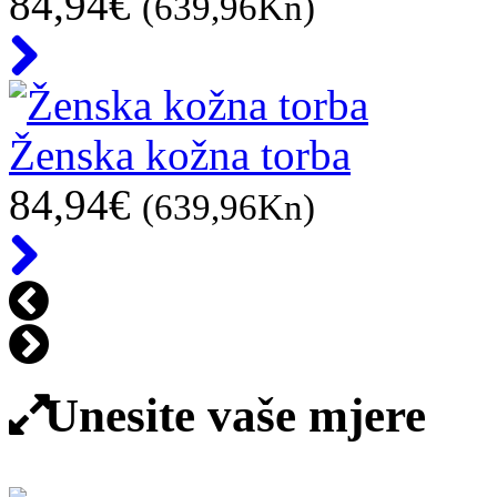
84,94€
(639,96Kn)
Ženska kožna torba
84,94€
(639,96Kn)
Unesite vaše mjere