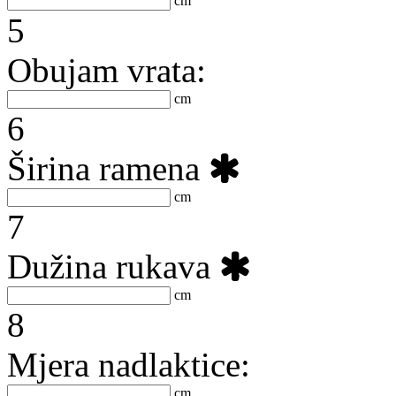
cm
5
Obujam vrata:
cm
6
Širina ramena
:
cm
7
Dužina rukava
:
cm
8
Mjera nadlaktice:
cm